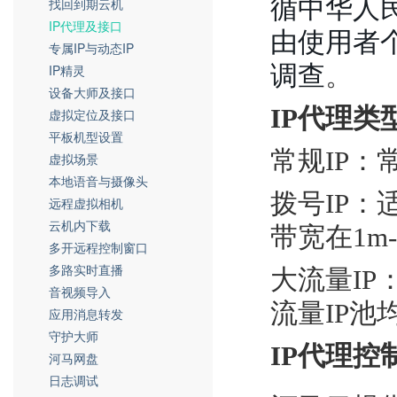
循中华人
找回到期云机
IP代理及接口
由使用者
专属IP与动态IP
调查
。
IP精灵
设备大师及接口
IP代理类
虚拟定位及接口
平板机型设置
常规IP：
虚拟场景
本地语音与摄像头
拨号IP
远程虚拟相机
云机内下载
带宽在1m-
多开远程控制窗口
多路实时直播
大流量I
音视频导入
流量IP池
应用消息转发
守护大师
IP代理控
河马网盘
日志调试