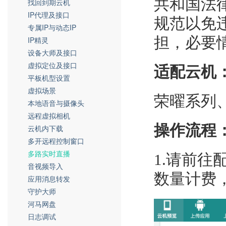
共和国法
找回到期云机
IP代理及接口
规范以免
专属IP与动态IP
担，必要
IP精灵
设备大师及接口
虚拟定位及接口
适配云机
平板机型设置
虚拟场景
荣曜系列
本地语音与摄像头
远程虚拟相机
操作流程
云机内下载
多开远程控制窗口
多路实时直播
1.
请前往配
音视频导入
数量计费
应用消息转发
守护大师
河马网盘
日志调试