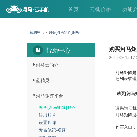
首页
云机价格
功能
帮助中心
>
购买[河马矩阵]服务
帮助中心
购买河马矩
2025-09-15 17:
河马云简介
河马矩阵是
记列表管理
蓝精灵
购买[河马
河马矩阵平台
购买[河马矩阵]服务
请先为云机
添加账号
河马矩阵必
设置矩阵
购买入口：
发布笔记/视频