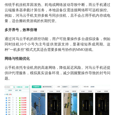
传统手机挂机常因发热、耗电或网络波动导致中断，而云手机通过
云端服务器承载计算任务，本地设备仅需连接网络即可远程操控。
例如，河马云手机支持多账号同步挂机，且不会占用手机内存或电
量，适合
搬砖
类游戏的长期托管。
多开养号，效率倍增
通过河马云手机的群控功能，用户可批量操作多台虚拟设备，例如
同时挂机
10个小号为主号提供资源支持，显著缩短养成周期。这
种“一机多控”模式尤其适合需要多账号协作的MMO游戏。
网络与性能优化
云手机依托专业机房的高速网络，降低延迟风险。河马云手机还提
供
IP代理服务，模拟真实设备环境，减少因频繁操作导致的封号问
题。