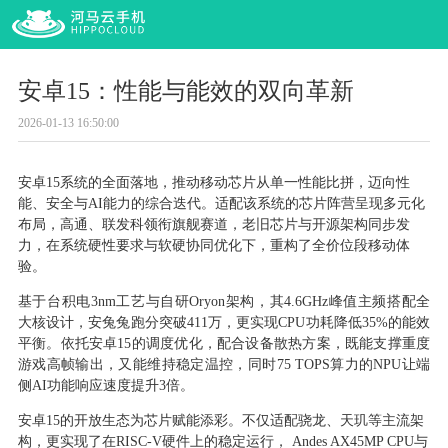
安卓15：性能与能效的双向革新
2026-01-13 16:50:00
安卓
15系统的全面落地，推动移动芯片从单一性能比拼，迈向性
能、安全与AI能力的综合迭代。适配该系统的芯片阵营呈现多元化
布局，高通、联发科领衔旗舰赛道，老旧芯片与开源架构同步发
力，在系统硬性要求与软硬协同优化下，重构了全价位段移动体
验。
基于台积电
3nm工艺与自研Oryon架构，其4.6GHz峰值主频搭配全
大核设计，安兔兔跑分突破411万，更实现CPU功耗降低35%的能效
平衡。依托安卓15的调度优化，配合设备散热方案，既能支撑重度
游戏高帧输出，又能维持稳定温控，同时75 TOPS算力的NPU让端
侧AI功能响应速度提升3倍。
安卓
15的开放生态为芯片赋能添彩。不仅适配骁龙、天玑等主流架
构，更实现了在RISC-V硬件上的稳定运行， Andes AX45MP CPU与