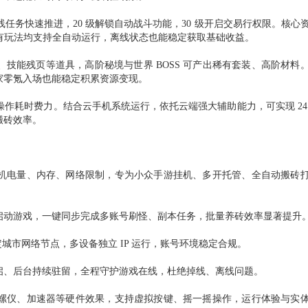
随主线任务快速推进，20 级解锁自动战斗功能，30 级开启交易行权限。核心
所有玩法均支持全自动运行，离线状态也能稳定获取基础收益。
、技能残页等道具，高阶秘境与世界
BOSS 可产出稀有套装、高阶材料
家零氪入场也能稳定积累资源变现。
工操作耗时费力。结合云手机系统运行，依托云端强大辅助能力，可实现 24
搬砖效率。
机电量、内存、网络限制，专为小众手游挂机、多开托管、全自动搬砖
启动游戏，一键同步完成多账号刷怪、副本任务，批量养砖效率显著提升
指定城市网络节点，多设备独立 IP 运行，账号环境稳定合规。
启、后台持续驻留，全程守护游戏在线，杜绝掉线、离线问题。
螺仪、加速器等硬件效果，支持虚拟按键、摇一摇操作，运行体验与实