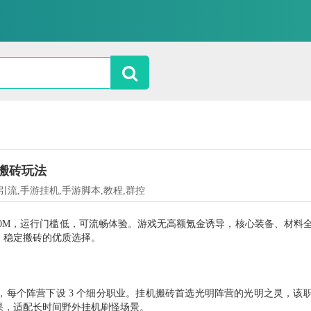
动搬砖玩法
题,引流,手游挂机,手游脚本,教程,群控
200M，运行门槛低，可流畅体验。游戏无高额氪金诱导，核心装备、材料
、稳定搬砖的优质选择。
，每个阵营下设
3 个细分职业。挂机搬砖首选光明阵营的光明之灵，该
果，适配长时间野外挂机刷怪场景。