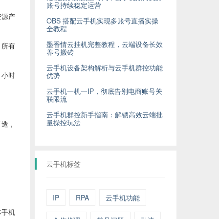
账号持续稳定运营
资源产
OBS 搭配云手机实现多账号直播实操
全教程
墨香情云挂机完整教程，云端设备长效
。所有
养号搬砖
云手机设备架构解析与云手机群控功能
优势
 小时
云手机一机一IP，彻底告别电商账号关
联限流
云手机群控新手指南：解锁高效云端批
量操控玩法
打造，
。
云手机标签
IP
RPA
云手机功能
体手机