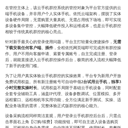
在管控主体上，该云手机群控系统的管控对象为平台官方提供的云
端手机设备，并非用户个人实体手机。依托云端架构，摆脱了实体
设备硬件局限，无需购置大量真机、无需占用线下场地，即可实现
多设备集中管控，大幅降低硬件投入和运维成本，也是云手机群控
相较于传统真机群控的核心亮点。
针对新手最关心的登录使用问题，平台主打轻量化便捷操作，
无需
下载安装任何客户端、插件
，全程依托网页端即可完成所有群控操
作。用户不用向客服申请、索要专属账号，自主完成注册、登录
后，就能直接进入云手机群控操作后台，极简的准入流程大幅降低
了新手的使用门槛。
为了让用户真实体验云手机群控的实操效果，平台专为新用户开放
免费试用权益。所有新注册账号可自动申领
2台试用云手机，独享3
小时完整实操时长
。试用权益不局限于基础云手机设备，同时配套
全套专业辅助工具，涵盖
IP代理、设备参数调试、位置模拟、多开
远程窗口、远程相机等实用功能，全方位满足新手测试、实操、适
配业务场景的需求，完整体验正式版群控的核心能力。
设备采购流程同样简洁直观，用户登录云手机群控后台后，只需点
击界面右上角【订购
/续费】功能按钮，即可自主进入设备选购页
面。可根据自身业务需求，自由筛选不同配置、使用时长、套餐版