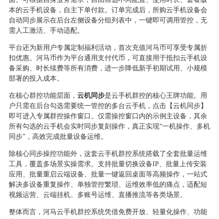
本的云手机设备，自主下单付款。订单完成后，所购云手机设备会
自动同步展示在后台左侧设备分组列表中，一键即可调用管控，无
需人工激活、手动适配。
平台还为新用户专属定制福利活动，首次充值河马币可享受专属折
扣优惠。河马币作为平台通用支付代币，可直接用于抵扣云手机设
备采购、时长续费等所有消费，进一步降低新手初期试用、小规模
部署的投入成本。
在核心群控功能层面，
云机同步
是云手机群控的核心王牌功能。用
户只需在后台勾选需要统一管控的多台云手机，点击【云机同步】
即可进入专属群控操作窗口。仅需操控窗口内的示例主设备，其余
所有勾选的云手机会实时同步复刻操作，真正实现
“一机操作、多机
同步”，高效完成批量设备运维。
除核心同步操控功能外，这套云手机群控系统搭载了全套批量运维
工具，覆盖多场景实操需求。支持批量切换设备
IP、批量上传安装
应用、批量重启云端设备、批量一键返回桌面等高频操作，一站式
解决多设备重复操作、单独管控繁琐、运维效率低的痛点，适配短
视频运营、云端挂机、多账号运维、直播推流等各类场景。
整体而言，河马云手机群控系统凭借免费开放、轻量化操作、功能