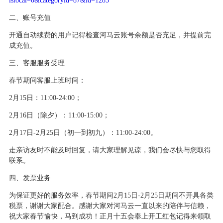
islocal=0&categoryid=87&id=1285
二、账号充值
开通自动续费的用户记得检查河马云账号余额是否充足，并提前完
成充值。
三、客服服务受理
春节期间客服上班时间：
2月15日：11
:00
-24
:00
；
2月16日（除夕）：1
1:00
-15
:00
；
2月17日-2月25日（初一到初九）：11
:00
-24
:00
。
走亲访友时不能及时回复，请大家理解见谅，我们会尽快与您取得
联系。
四、发票业务
为保证更好的服务效率，春节期间
2月15日-2月25日期间不开具各类
税票，谢谢大家配合。感谢大家对河马云一直以来的陪伴与信赖，
祝大家春节愉快，马到成功！正月十五会奉上开工红包记得来领取