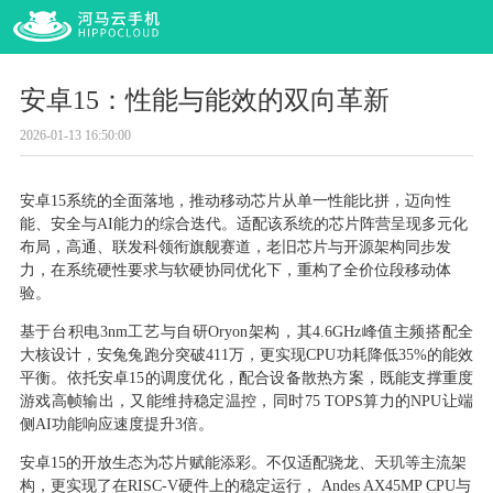
安卓15：性能与能效的双向革新
2026-01-13 16:50:00
安卓
15系统的全面落地，推动移动芯片从单一性能比拼，迈向性
能、安全与AI能力的综合迭代。适配该系统的芯片阵营呈现多元化
布局，高通、联发科领衔旗舰赛道，老旧芯片与开源架构同步发
力，在系统硬性要求与软硬协同优化下，重构了全价位段移动体
验。
基于台积电
3nm工艺与自研Oryon架构，其4.6GHz峰值主频搭配全
大核设计，安兔兔跑分突破411万，更实现CPU功耗降低35%的能效
平衡。依托安卓15的调度优化，配合设备散热方案，既能支撑重度
游戏高帧输出，又能维持稳定温控，同时75 TOPS算力的NPU让端
侧AI功能响应速度提升3倍。
安卓
15的开放生态为芯片赋能添彩。不仅适配骁龙、天玑等主流架
构，更实现了在RISC-V硬件上的稳定运行， Andes AX45MP CPU与