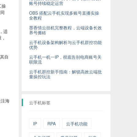
账号持续稳定运营
工操
OBS 搭配云手机实现多账号直播实操
。同
全教程
墨香情云挂机完整教程，云端设备长效
，适
养号搬砖
重，
云手机设备架构解析与云手机群控功能
优势
云手机一机一IP，彻底告别电商账号关
，其自
联限流
云手机群控新手指南：解锁高效云端批
量操控玩法
关注海
云手机标签
IP
RPA
云手机功能