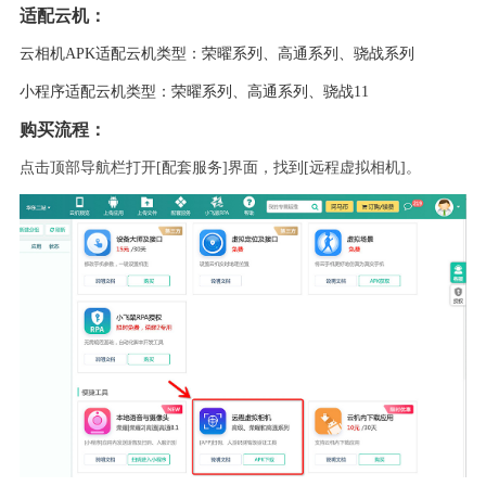
适配云机：
云相机APK适配云机类型：荣曜系列、高通系列、骁战系列
小程序适配云机类型：荣曜
系列、高通系列、骁战11
购买流程：
点击顶部导航栏打开[配套服务]界面，找到[远程虚拟相机]。