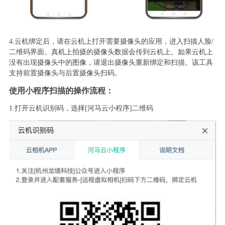
4.云机绑定后，请在云机上打开需要摄像头的应用，进入扫描人脸
/
二维码界面。真机上
拍摄的摄像头数据会传到云机上
。
如果云机上
没有出现摄像头中的图像，请退出摄像头重新绑定和扫描。该工具
支持前置摄像头与后置
摄像头扫码。
使用小程序扫描的操作流程：
1.打开云机识别码，选择[河马云小程序]二维码