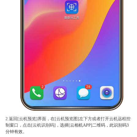
2.返回[云机预览]界面，
在[云机预览图]左下方或者打开云机远程控
制窗口，
点击
[
云机识别码
]，选择[云相机APP]二维码
，此识别码
3
分钟有效
。