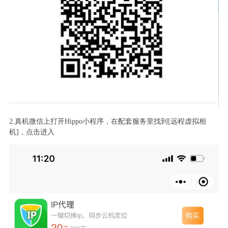
2.真机微信上打开Hippo小程序，在配套服务里找到[远程虚拟相
机]，点击进入