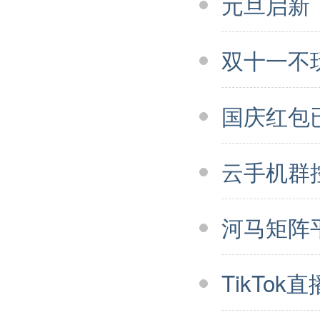
元旦启新
双十一不
国庆红包
云手机群
河马矩阵
TikTo