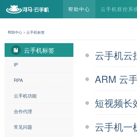
帮助中心
云手机群控系
帮助中心
>
云手机标签
云手机标签
云手机云
IP
ARM 云
RPA
云手机功能
短视频长
合作代理
云手机一
常见问题