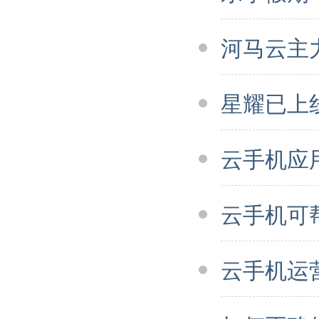
河马云主
星耀已上
云手机应
云手机可
云手机运