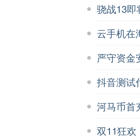
骁战13
云手机在
严守资金安
抖音测试
河马币首
双11狂