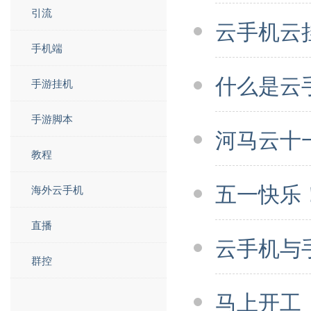
引流
云手机云
手机端
什么是云
手游挂机
手游脚本
河马云十
教程
五一快乐
海外云手机
直播
云手机与
群控
马上开工