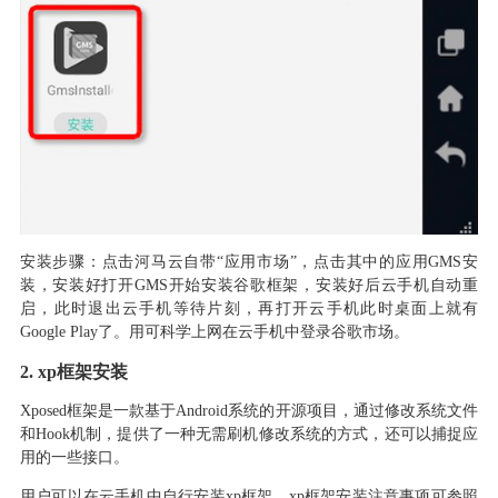
安装步骤
：
点击河马云自带
“应用市场”
，
点击其中的应用
GMS
安
装
，
安装好打开
GMS
开始安装谷歌框架
，
安装好后云手机自动重
启
，
此时退出云手机等待片刻
，
再打开云手机此时桌面上就有
G
oogle
P
lay了
。
用可科学上网在云手机中登录谷歌市场
。
2.
xp框架安装
Xposed框架是一款基于Android系统的开源项目，通过修改系统文件
和Hook机制，提供了一种无需刷机修改系统的方式
，
还
可以捕捉应
用的一些接口。
用户可以在云手机中自行安装
xp框架
，
xp框架安装注意事项可参照