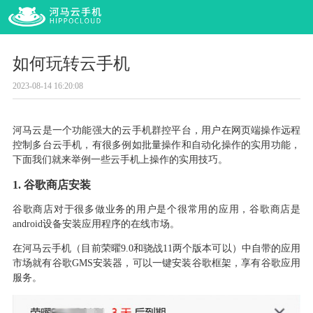
如何玩转云手机
2023-08-14 16:20:08
河马云是一个功能强大的云手机群控平台
，
用户在网页端操作远程
控制多台云手机
，
有很多例如批量操作和自动化操作的实用功能
，
下面我们就来举例一些云手机上操作的实用技巧
。
1.
谷歌商店安装
谷歌商店对于很多做业务的用户是个很常用的应用
，
谷歌商店是
android设备安装应用程序的在线市场
。
在河马云手机
（
目前荣曜
9.0
和骁战
11
两个版本可以
）
中自带的应用
市场就有谷歌
GMS
安装器
，
可以一键安装谷歌框架
，
享有谷歌应用
服务
。