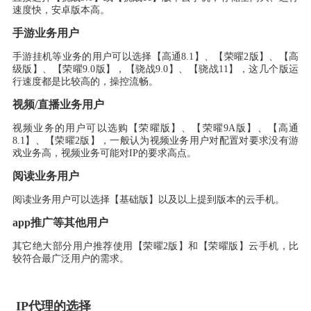
速度快
，
安卓版本高
。
手游业务用户
手游挂机等业务的用户可以选择
【
高通
8
.
1】、【
荣曜
2
版
】、【
高
级版
】、【
荣曜
9
.
0
版
】，【
骁战
9
.
0】、【
骁战
11】，
这几个版运
行速度都是比较高的
，
操控流畅
。
视频
/
直播业务用户
视频业务的用户可以选购
【
荣曜版
】、【
荣曜
9A
版
】、【
高通
8
.
1】、【
荣曜
2
版
】，
一般认为视频业务用户对配置对要求没有游
戏业务高
，
视频业务可能对
IP的要求高点
。
阅读业务用户
阅读业务用户可以选择
【基础
版
】
以及以上提到版本的云手机。
app推广等其他用户
其它绝大部分用户推荐使用
【
荣曜
2
版
】
和
【
荣曜版
】
云手机
，
比
较符合最广泛用户的需求
。
IP代理的选择