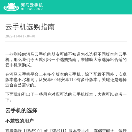
云手机选购指南
2022-11-04 17:04:40
一些刚接触河马云手机的朋友可能不知道怎么选择不同版本的云手
机
，
那么我们今天就列出一个选购指南
，
来辅助大家选择出合适的
云手机来购买
。
在河马云手机平台上有多个版本的云手机
，
除了配置不同外
，
安卓
版本也不尽相同
，
从安卓6.0
到安卓
11
.
0
有多种版本
，
关键还是选择
适合自己需求的
。
下面我们列出了一些用户对应可选的云手机版本
，
大家可以参考一
下
。
云手机的选择
不差钱的用户
直接选择
【
骁战
9
.
0】
或
【
骁战
11】
版本云手机
，
存储空间大
、
运行