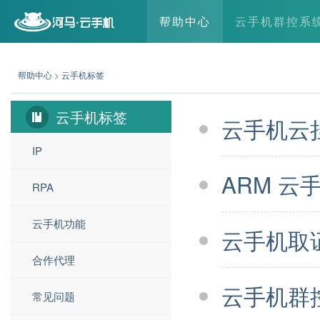
帮助中心
云手机群控系
帮助中心
>
云手机标签
云手机标签
云手机云
IP
ARM 云
RPA
云手机功能
云手机取
合作代理
云手机群
常见问题