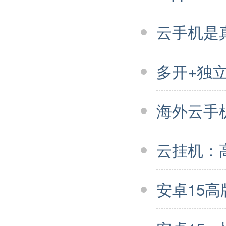
云手机是
多开+独
海外云手机
云挂机：
安卓15