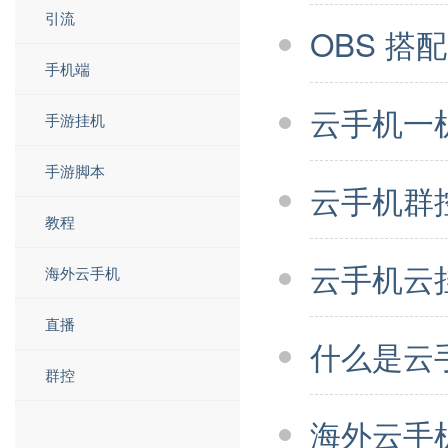
引流
OBS 
手机端
云手机一
手游挂机
手游脚本
云手机群
教程
云手机云
海外云手机
直播
什么是云
群控
海外云手