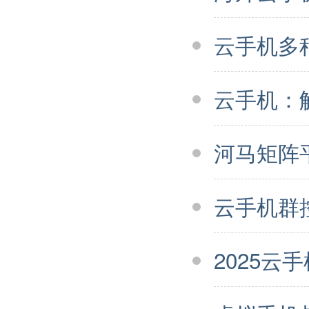
云手机多
云手机：
河马矩阵
云手机群
2025