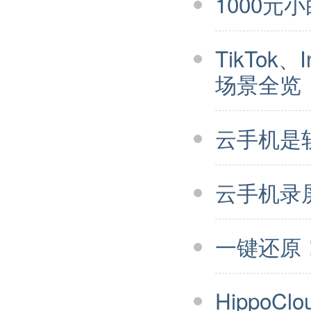
1000
TikTok
场景全览
云手机是
云手机录
一键还原
Hippo