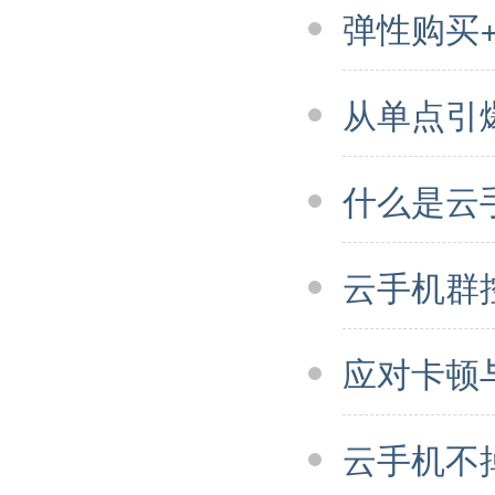
弹性购买
从单点引
什么是云
云手机群
应对卡顿
云手机不