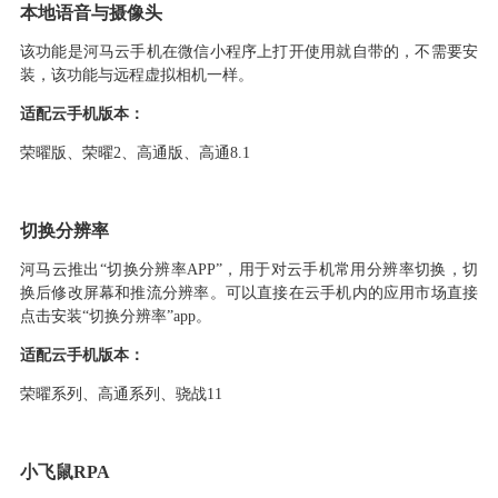
本地语音与摄像头
该功能是河马云手机在微信小程序上打开使用就自带的，不需要安
装，该功能与远程虚拟相机一样。
适配云手机版本：
荣曜版、荣曜
2、高通版、高通8.1
切换分辨率
河马云推出
“
切换
分辨率
APP
”
，用于对云手机常用分辨率切换，切
换后修改屏幕和推流分辨率。
可以直接在云手机内的应用市场直接
点击安装
“切换分辨率”app。
适配云手机版本：
荣
曜
系列、高通系列、骁战
1
1
小飞鼠
RPA