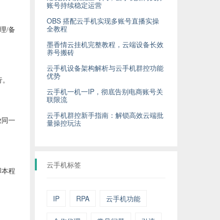
账号持续稳定运营
OBS 搭配云手机实现多账号直播实操
全教程
理/备
墨香情云挂机完整教程，云端设备长效
养号搬砖
云手机设备架构解析与云手机群控功能
优势
行。
云手机一机一IP，彻底告别电商账号关
联限流
云手机群控新手指南：解锁高效云端批
放同一
量操控玩法
云手机标签
脚本程
IP
RPA
云手机功能