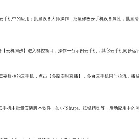
止云手机中的应用；批量设备大师操作，批量修改云手机设备属性，批量清
击【云机同步】进入群控窗口，操作一台示例云手机，其它云手机同步运
需要群控的云手机，点击【多路实时直播】，多台云手机同时拉流，播
云手机中批量安装脚本软件，如小飞鼠
rpa、按键精灵等，启动应用中的