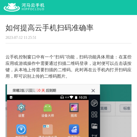
如何提高云手机扫码准确率
2023-07-12 11:25:51
云手机控制窗口中有一个
“扫码”功能
，
扫码功能具体用途
：
在某些
应用或游戏操作中需要通过扫描二维码登录
，
这时便可以点击该按
键
，
从本地上传需要扫描的二维码
。
此时再在
云
手
机内打开扫码应
用，即
可
识别上传的二维码图片。