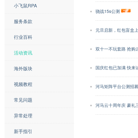
小飞鼠RPA
骁战15s公测
服务条款
元旦启新，红包盲盒
行业百科
双十一不玩套路 抢购
活动资讯
国庆红包已加满 快来
海外版块
视频教程
河马矩阵平台公测招募
常见问题
河马云十周年庆 豪礼
异常处理
新手指引