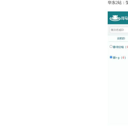
华东
2
站：