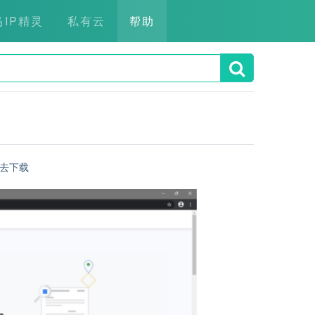
马IP精灵
私有云
帮助
去下载