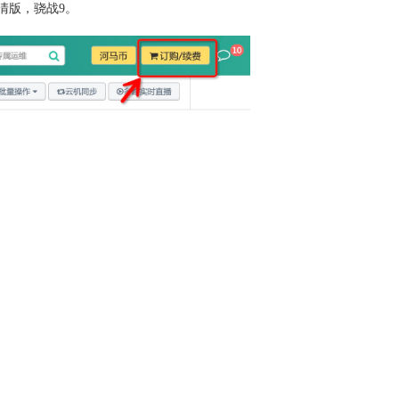
清版，骁战9。