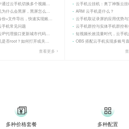
中通过云手机切换多个视频播放
云手机云挂机：奥丁神叛云挂机资源收集与养号
为什么会黑屏，黑屏怎么处理？
ARM 云手机是什么？
份+文件导出，快速实现账号转移
云手机取证录屏的应用优势与实用价
云手机常见问题
云手机群控与实体手机群控有什么不
IP代理接口更新城市代码的通知
短视频长效流量时代，云手机如何支撑账号持续稳定
否root？如何打开或关闭root？
OBS 搭配云手机实现多账号直播实操全
查看更多
多种价格套餐
多种配置