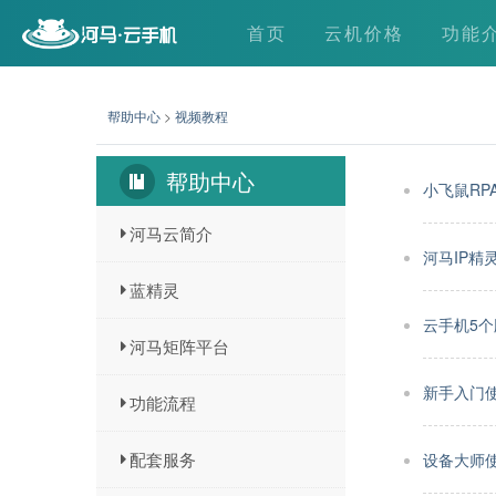
首页
云机价格
功能
帮助中心
>
视频教程
帮助中心
小飞鼠RP
河马云简介
河马IP精
蓝精灵
云手机5
河马矩阵平台
新手入门
功能流程
配套服务
设备大师