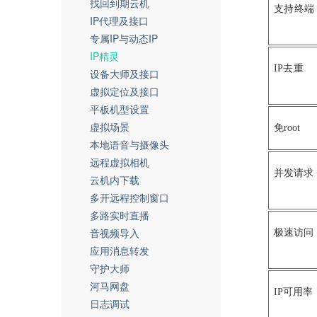
找回到期云机
支持终端
IP代理及接口
专属IP与动态IP
IP精灵
IP去重
设备大师及接口
虚拟定位及接口
平板机型设置
虚拟场景
免root
本地语音与摄像头
远程虚拟相机
并发请求
云机内下载
多开远程控制窗口
多路实时直播
音视频导入
极速访问
应用消息转发
守护大师
河马网盘
IP可用率
日志调试