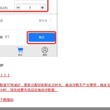
IP
！！！
P数量可增减IP，重新分配IP的剩余总时长。
修改
IP
数不产生费用，修改
小时，请先续费市场后在修改
IP
数量。
下图规则