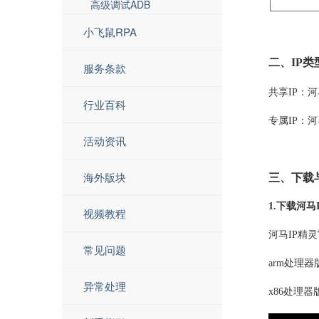
高级调试ADB
小飞鼠RPA
二、IP类
服务条款
河
共享IP：
行业百科
专属IP：
河
活动资讯
海外版块
三、下载
1.下载河马
视频教程
河马IP精
常见问题
arm处理器
异常处理
x86处理