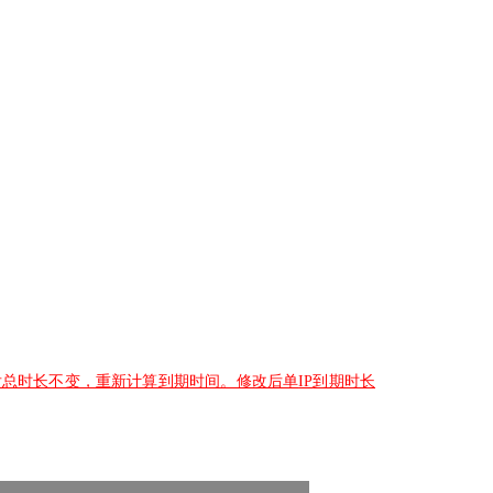
后总时长不变，重新计算到期时间。修改后单
IP
到期时长