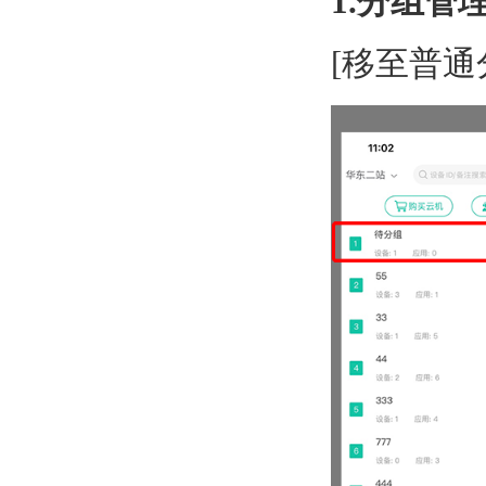
1.分组管
[移至普通